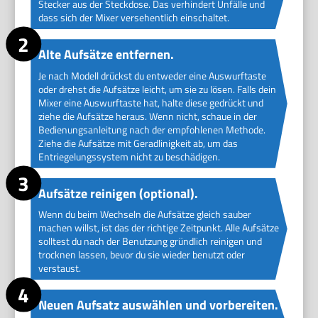
Stecker aus der Steckdose. Das verhindert Unfälle und
dass sich der Mixer versehentlich einschaltet.
Alte Aufsätze entfernen.
Je nach Modell drückst du entweder eine Auswurftaste
oder drehst die Aufsätze leicht, um sie zu lösen. Falls dein
Mixer eine Auswurftaste hat, halte diese gedrückt und
ziehe die Aufsätze heraus. Wenn nicht, schaue in der
Bedienungsanleitung nach der empfohlenen Methode.
Ziehe die Aufsätze mit Geradlinigkeit ab, um das
Entriegelungssystem nicht zu beschädigen.
Aufsätze reinigen (optional).
Wenn du beim Wechseln die Aufsätze gleich sauber
machen willst, ist das der richtige Zeitpunkt. Alle Aufsätze
solltest du nach der Benutzung gründlich reinigen und
trocknen lassen, bevor du sie wieder benutzt oder
verstaust.
Neuen Aufsatz auswählen und vorbereiten.