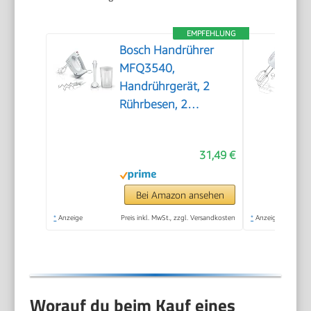
EMPFEHLUNG
Bosch Handrührer
MFQ3540,
Handrührgerät, 2
Rührbesen, 2
Edelstahl-Knethaken,
spülmaschinengeeignet,
31,49 €
5 Stufen, Pürierstab,
Mixbecher, 450 W,
weiß
Bei Amazon ansehen
*
Anzeige
Preis inkl. MwSt., zzgl. Versandkosten
*
Anzeige
Worauf du beim Kauf eines