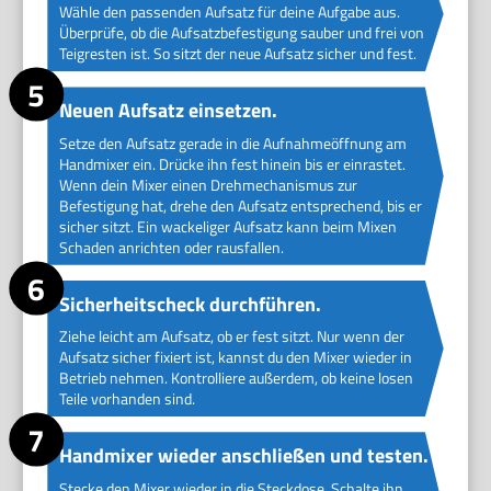
Wähle den passenden Aufsatz für deine Aufgabe aus.
Überprüfe, ob die Aufsatzbefestigung sauber und frei von
Teigresten ist. So sitzt der neue Aufsatz sicher und fest.
Neuen Aufsatz einsetzen.
Setze den Aufsatz gerade in die Aufnahmeöffnung am
Handmixer ein. Drücke ihn fest hinein bis er einrastet.
Wenn dein Mixer einen Drehmechanismus zur
Befestigung hat, drehe den Aufsatz entsprechend, bis er
sicher sitzt. Ein wackeliger Aufsatz kann beim Mixen
Schaden anrichten oder rausfallen.
Sicherheitscheck durchführen.
Ziehe leicht am Aufsatz, ob er fest sitzt. Nur wenn der
Aufsatz sicher fixiert ist, kannst du den Mixer wieder in
Betrieb nehmen. Kontrolliere außerdem, ob keine losen
Teile vorhanden sind.
Handmixer wieder anschließen und testen.
Stecke den Mixer wieder in die Steckdose. Schalte ihn