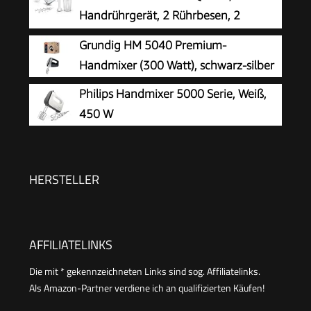
Handrührgerät | spülmaschinengeeignete
Handrührgerät, 2 Rührbesen, 2
Edelstahlquirle und -knethaken | HM 3775
Edelstahl-Knethaken, spülmaschinengeeignet, 5
Grundig HM 5040 Premium-
Stufen, Pürierstab, Mixbecher, 450 W, weiß
Handmixer (300 Watt), schwarz-silber
Philips Handmixer 5000 Serie, Weiß,
450 W
HERSTELLER
AFFILIATELINKS
Die mit * gekennzeichneten Links sind sog. Affiliatelinks.
Als Amazon-Partner verdiene ich an qualifizierten Käufen!