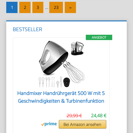
Seitennummerierung
Nächste
1
2
3
…
23
»
der
Beiträge
Beiträge
BESTSELLER
ANGEBOT
Handmixer Handrührgerät 500 W mit 5
Geschwindigkeiten & Turbinenfunktion
29,99 €
24,48 €
Bei Amazon ansehen