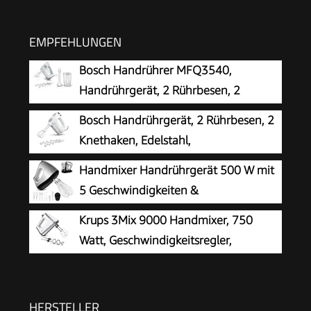
EMPFEHLUNGEN
Bosch Handrührer MFQ3540,
Handrührgerät, 2 Rührbesen, 2
Edelstahl-Knethaken, spülmaschinengeeignet, 5
Bosch Handrührgerät, 2 Rührbesen, 2
Stufen, Pürierstab, Mixbecher, 450 W, weiß
Knethaken, Edelstahl,
spülmaschinenfest, 4 Stufen,
Handmixer Handrührgerät 500 W mit
Turbostufe, leicht, leise, 400 W, weiß, CleverMixx
5 Geschwindigkeiten &
MFQ24200
Turbinenfunktion
Krups 3Mix 9000 Handmixer, 750
Watt, Geschwindigkeitsregler,
Turbomodus
HERSTELLER