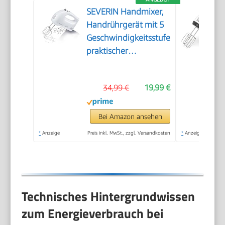
SEVERIN Handmixer,
Handrührgerät mit 5
Geschwindigkeitsstufen,
praktischer
Handrührer mit 2
Edelstahl-Rührbesen
34,99 €
19,99 €
und -Knethaken,
weiß, HM 3820
Bei Amazon ansehen
*
Anzeige
Preis inkl. MwSt., zzgl. Versandkosten
*
Anzeige
Technisches Hintergrundwissen
zum Energieverbrauch bei