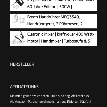
Turbostufe, leicht, leise, 400 W, weiß, CleverMixx
60 Jahre Edition | 500W |
MFQ24200
ergonomischer Griff | 1,65m-langes
Bosch Handrührer MFQ3540,
Kabel | Geschwindigkeitsregler, Schneebesen &
Handrührgerät, 2 Rührbesen, 2
Knethacken | bis zu 1kg Brotteig |
Edelstahl-Knethaken, spülmaschinengeeignet, 5
Clatronic Mixer | kraftvoller 400 Watt-
Schwarz/Kupfer
Stufen, Pürierstab, Mixbecher, 450 W, weiß
Motor | Handmixer | Turbostufe & 5
Geschwindigkeitsstufen |
Handrührgerät | spülmaschinengeeignete
Edelstahlquirle und -knethaken | HM 3775
HERSTELLER
AFFILIATELINKS
Die mit * gekennzeichneten Links sind sog. Affiliatelinks.
Als Amazon-Partner verdiene ich an qualifizierten Käufen!