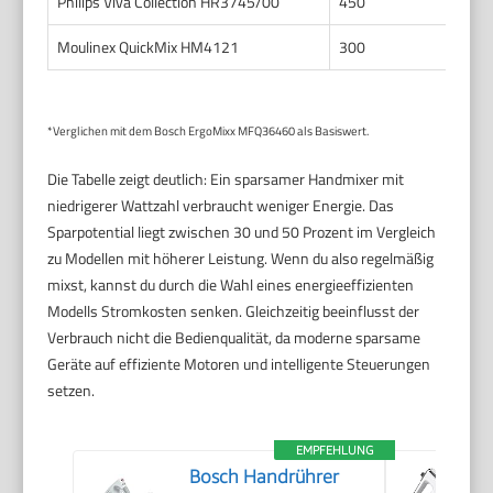
Philips Viva Collection HR3745/00
450
0
Moulinex QuickMix HM4121
300
0
*Verglichen mit dem Bosch ErgoMixx MFQ36460 als Basiswert.
Die Tabelle zeigt deutlich: Ein sparsamer Handmixer mit
niedrigerer Wattzahl verbraucht weniger Energie. Das
Sparpotential liegt zwischen 30 und 50 Prozent im Vergleich
zu Modellen mit höherer Leistung. Wenn du also regelmäßig
mixst, kannst du durch die Wahl eines energieeffizienten
Modells Stromkosten senken. Gleichzeitig beeinflusst der
Verbrauch nicht die Bedienqualität, da moderne sparsame
Geräte auf effiziente Motoren und intelligente Steuerungen
setzen.
EMPFEHLUNG
Bosch Handrührer