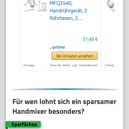
MFQ3540,
Handrührgerät, 2
Rührbesen, 2
Edelstahl-Knethaken,
spülmaschinengeeignet,
31,49 €
5 Stufen, Pürierstab,
Mixbecher, 450 W,
weiß
Bei Amazon ansehen
*
Anzeige
Preis inkl. MwSt., zzgl. Versandkosten
*
Anzeige
Für wen lohnt sich ein sparsamer
Handmixer besonders?
Sparfüchse