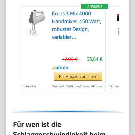
ANGEBOT
Krups 3 Mix 4000
Handmixer, 450 Watt,
robustes Design,
variabler
Geschwindigkeitsregler,
Turbo- und Auswurf-
47,99 €
33,64 €
Funktion, inkl. 2
Rührbesen und 2
Knethaken,
Bei Amazon ansehen
weiß/grau, GN4001
*
Anzeige
Preis inkl. MwSt., zzgl. Versandkosten
*
Anzeige
Für wen ist die
Schlaggeschwindigkeit beim