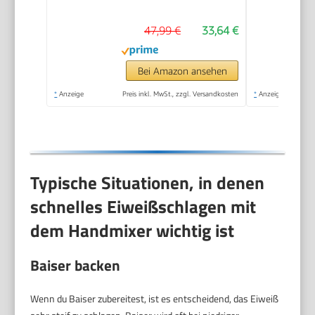
Turbo- und Auswurf-
47,99 €
33,64 €
Funktion, inkl. 2
Rührbesen und 2
Knethaken,
Bei Amazon ansehen
weiß/grau, GN4001
*
Anzeige
Preis inkl. MwSt., zzgl. Versandkosten
*
Anzeige
Typische Situationen, in denen
schnelles Eiweißschlagen mit
dem Handmixer wichtig ist
Baiser backen
Wenn du Baiser zubereitest, ist es entscheidend, das Eiweiß