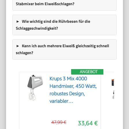
Stabmixer beim Eiweißschlagen?
Wie wichtig sind die Rührbesen für die
Schlaggeschwindigkeit?
Kann ich auch mehrere Eiweiß gleichzeitig schnell
schlagen?
ANGEBOT
Krups 3 Mix 4000
Handmixer, 450 Watt,
robustes Design,
variabler
Geschwindigkeitsregler,
Turbo- und Auswurf-
47,99 €
33,64 €
Funktion, inkl. 2