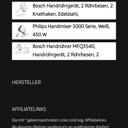
praktischer Handrührer mit 2
Bosch Handrührgerät, 2 Rührbesen, 2
Edelstahl-Rührbesen und -Knethaken, weiß, HM
Knethaken, Edelstahl,
3820
spülmaschinenfest, 4 Stufen,
Philips Handmixer 5000 Serie, Weiß,
Turbostufe, leicht, leise, 400 W, weiß, CleverMixx
450 W
MFQ24200
Bosch Handrührer MFQ3540,
Handrührgerät, 2 Rührbesen, 2
Edelstahl-Knethaken, spülmaschinengeeignet, 5
Stufen, Pürierstab, Mixbecher, 450 W, weiß
HERSTELLER
AFFILIATELINKS
Die mit * gekennzeichneten Links sind sog. Affiliatelinks.
Als Amazon-Partner verdiene ich an qualifizierten Käufen!