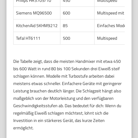
Philips HR3705/10
450
Multispeed
Siemens MQ96500
600
Multispeed mit Turbos
KitchenAid 5KHM9212
85
Einfaches Modell
Tefal HT6111
500
Multispeed
Die Tabelle zeigt, dass die meisten Handmixer mit etwa 450
bis 600 Watt in rund 80 bis 100 Sekunden drei Eiweiß steif
schlagen können. Modelle mit Turbostufe arbeiten dabei
meistens etwas schneller. Einfachere Geräte mit geringerer
Leistung brauchen deutlich länger. Die Schlagzeit hängt also
maßgeblich von der Motorleistung und den verfügbaren
Geschwindigkeitsstufen ab. Das bedeutet für dich: Wenn du
regelmäßig Eiweiß schlagen möchtest, lohnt sich die
Investition in ein stärkeres Gerät, das kurze Zeiten
ermöglicht.