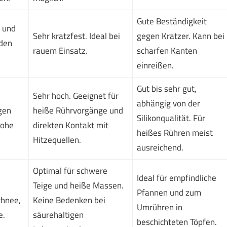
Gute Beständigkeit
e und
Sehr kratzfest. Ideal bei
gegen Kratzer. Kann bei
den
rauem Einsatz.
scharfen Kanten
einreißen.
Gut bis sehr gut,
Sehr hoch. Geeignet für
abhängig von der
gen
heiße Rührvorgänge und
Silikonqualität. Für
hohe
direkten Kontakt mit
heißes Rühren meist
Hitzequellen.
ausreichend.
Optimal für schwere
Ideal für empfindliche
Teige und heiße Massen.
Pfannen und zum
chnee,
Keine Bedenken bei
Umrühren in
e.
säurehaltigen
beschichteten Töpfen.