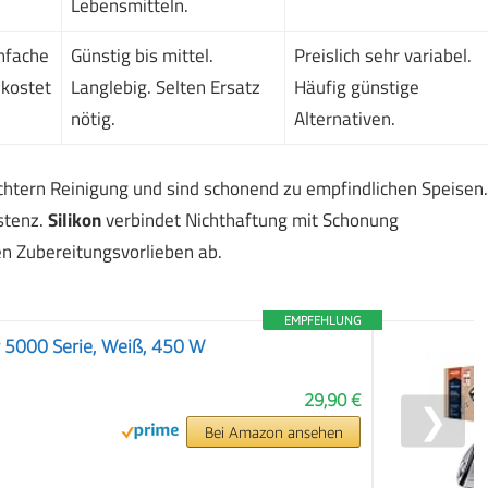
Lebensmitteln.
infache
Günstig bis mittel.
Preislich sehr variabel.
 kostet
Langlebig. Selten Ersatz
Häufig günstige
nötig.
Alternativen.
chtern Reinigung und sind schonend zu empfindlichen Speisen.
stenz.
Silikon
verbindet Nichthaftung mit Schonung
en Zubereitungsvorlieben ab.
EMPFEHLUNG
 5000 Serie, Weiß, 450 W
29,90 €
❯
Bei Amazon ansehen