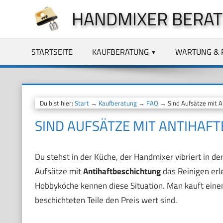
Zum
HANDMIXER BERA
Inhalt
springen
STARTSEITE
KAUFBERATUNG
WARTUNG & 
Du bist hier:
Start
→
Kaufberatung
→
FAQ
→ Sind Aufsätze mit An
SIND AUFSÄTZE MIT ANTIHAF
Du stehst in der Küche, der Handmixer vibriert in de
Aufsätze mit
Antihaftbeschichtung
das Reinigen erle
Hobbyköche kennen diese Situation. Man kauft einen
beschichteten Teile den Preis wert sind.