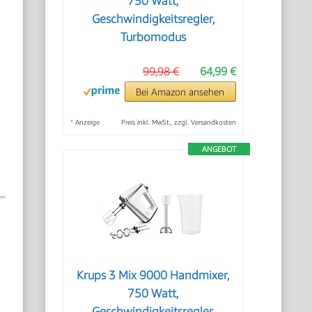
750 Watt,
Geschwindigkeitsregler,
Turbomodus
99,98 €
64,99 €
Bei Amazon ansehen
*
Anzeige
Preis inkl. MwSt., zzgl. Versandkosten
ANGEBOT
Krups 3 Mix 9000 Handmixer,
750 Watt,
Geschwindigkeitsregler,