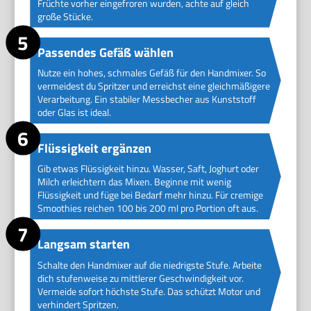
Früchte vorher eingefroren wurden, achte auf gleich
große Stücke.
Passendes Gefäß wählen
Nutze ein hohes, schmales Gefäß für den Handmixer. So
vermeidest du Spritzer und erreichst eine gleichmäßigere
Verarbeitung. Ein stabiler Messbecher aus Kunststoff
oder Glas ist ideal.
Flüssigkeit ergänzen
Gib etwas Flüssigkeit hinzu. Wasser, Saft, Joghurt oder
Milch erleichtern das Mixen. Beginne mit wenig
Flüssigkeit und füge bei Bedarf mehr hinzu. Für cremige
Smoothies reichen 100 bis 200 ml pro Portion oft aus.
Langsam starten
Schalte den Handmixer auf die niedrigste Stufe. Arbeite
dich stufenweise zu mittlerer Geschwindigkeit vor.
Vermeide sofort höchste Stufe. Das schützt Motor und
verhindert Spritzen.