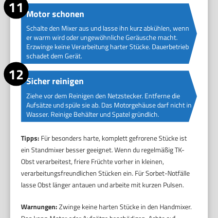
Motor schonen
Schalte den Mixer aus und lasse ihn kurz abkühlen, wenn
er warm wird oder ungewöhnliche Geräusche macht.
Erzwinge keine Verarbeitung harter Stücke. Dauerbetrieb
schadet dem Gerät.
Sicher reinigen
Ziehe vor dem Reinigen den Netzstecker. Entferne die
Aufsätze und spüle sie ab. Das Motorgehäuse darf nicht in
Wasser. Reinige Behälter und Spatel gründlich.
Tipps:
Für besonders harte, komplett gefrorene Stücke ist
ein Standmixer besser geeignet. Wenn du regelmäßig TK-
Obst verarbeitest, friere Früchte vorher in kleinen,
verarbeitungsfreundlichen Stücken ein. Für Sorbet-Notfälle
lasse Obst länger antauen und arbeite mit kurzen Pulsen.
Warnungen:
Zwinge keine harten Stücke in den Handmixer.