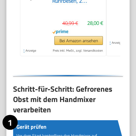
Rührbesen, 2
Edelstahl-
Knethaken,spülmaschinengeeignet,
40,99 €
28,00 €
5 Stufen, 450 W, weiß
Bei Amazon ansehen
*
Anzeige
*
Anzeige
Preis inkl. MwSt., zzgl. Versandkosten
Schritt-für-Schritt: Gefrorenes
Obst mit dem Handmixer
verarbeiten
Gerät prüfen
Vor dem Start kontrolliere den Handmixer auf