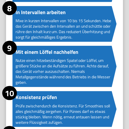
In Intervallen arbeiten
Mixe in kurzen Intervallen von 10 bis 15 Sekunden. Hebe
das Gerät zwischen den Intervallen an und schüttle oder
rühre den Inhalt kurz um. Das reduziert Überhitzung und
sorgt für gleichmäßiges Ergebnis.
Mit einem Löffel nachhelfen
Nutze einen hitzebeständigen Spatel oder Löffel, um
größere Stücke an die Aufsätze zu führen. Achte darauf,
das Gerät vorher auszuschalten. Niemals
Metallgegenstände während des Betriebs in die Messer
geben.
Konsistenz prüfen
Prüfe zwischendurch die Konsistenz. Für Smoothies soll
alles gleichmäßig zergehen. Für Pürees darf es etwas
stückig bleiben. Wenn nötig, erneut antauen lassen und
weitere Flüssigkeit zufügen.