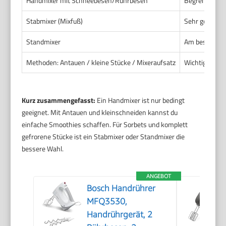
Handmixer mit Schneebesen/Rührbesen
Begrenzt. Gut
Stabmixer (Mixfuß)
Sehr geeignet
Standmixer
Am besten gee
Methoden: Antauen / kleine Stücke / Mixeraufsatz
Wichtig für al
Kurz zusammengefasst:
Ein Handmixer ist nur bedingt
geeignet. Mit Antauen und kleinschneiden kannst du
einfache Smoothies schaffen. Für Sorbets und komplett
gefrorene Stücke ist ein Stabmixer oder Standmixer die
bessere Wahl.
ANGEBOT
Bosch Handrührer
MFQ3530,
Handrührgerät, 2