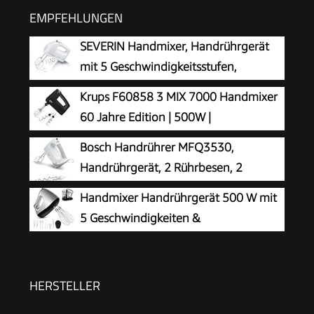
EMPFEHLUNGEN
SEVERIN Handmixer, Handrührgerät
mit 5 Geschwindigkeitsstufen,
praktischer Handrührer mit 2
Krups F60858 3 MIX 7000 Handmixer
Edelstahl-Rührbesen und -Knethaken, weiß, HM
60 Jahre Edition | 500W |
3820
ergonomischer Griff | 1,65m-langes
Bosch Handrührer MFQ3530,
Kabel | Geschwindigkeitsregler, Schneebesen &
Handrührgerät, 2 Rührbesen, 2
Knethacken | bis zu 1kg Brotteig |
Edelstahl-
Handmixer Handrührgerät 500 W mit
Schwarz/Kupfer
Knethaken,spülmaschinengeeignet, 5 Stufen,
5 Geschwindigkeiten &
450 W, weiß
Turbinenfunktion
HERSTELLER