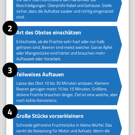
Beschädigungen. Überprüfe Kabel und Gehäuse. Stelle
sicher, dass die Aufsätze sauber und richtig eingerastet
sind.
Art des Obstes einschätzen
Entscheide, ob die Früchte sehr hart oder nur halb
gefroren sind. Beeren sind meist weicher. Ganze Äpfel
oder Mangostücke sind härter und brauchen mehr
Auftauzeit oder Vorarbeit.
Teilweises Auftauen
Lasse das Obst 10 bis 30 Minuten antauen. Kleinere
Beeren genügen meist 10 bis 15 Minuten. Größere,
dickere Früchte brauchen länger. Ziel ist eine weiche, aber
noch kühle Konsistenz.
Große Stücke vorzerkleinern
Schneide gefrorene Fruchtstücke in kleine Würfel. Das
senkt die Belastung für Motor und Aufsatz. Wenn die