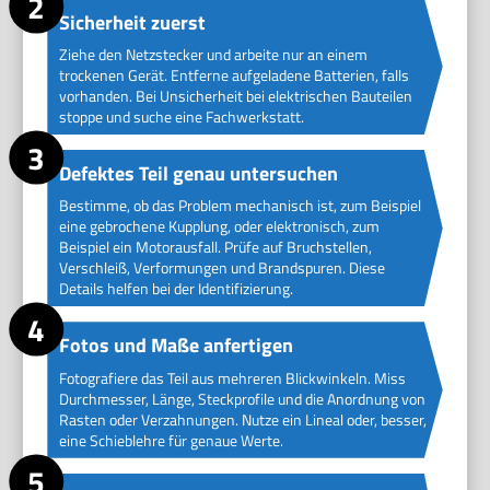
Sicherheit zuerst
Ziehe den Netzstecker und arbeite nur an einem
trockenen Gerät. Entferne aufgeladene Batterien, falls
vorhanden. Bei Unsicherheit bei elektrischen Bauteilen
stoppe und suche eine Fachwerkstatt.
Defektes Teil genau untersuchen
Bestimme, ob das Problem mechanisch ist, zum Beispiel
eine gebrochene Kupplung, oder elektronisch, zum
Beispiel ein Motorausfall. Prüfe auf Bruchstellen,
Verschleiß, Verformungen und Brandspuren. Diese
Details helfen bei der Identifizierung.
Fotos und Maße anfertigen
Fotografiere das Teil aus mehreren Blickwinkeln. Miss
Durchmesser, Länge, Steckprofile und die Anordnung von
Rasten oder Verzahnungen. Nutze ein Lineal oder, besser,
eine Schieblehre für genaue Werte.