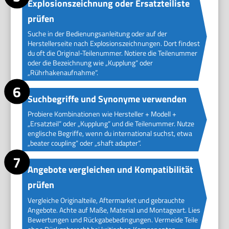
Explosionszeichnung oder Ersatzteiliste
prüfen
Suche in der Bedienungsanleitung oder auf der
Herstellerseite nach Explosionszeichnungen. Dort findest
du oft die Original-Teilenummer. Notiere die Teilenummer
oder die Bezeichnung wie „Kupplung“ oder
„Rührhakenaufnahme“.
Suchbegriffe und Synonyme verwenden
Probiere Kombinationen wie Hersteller + Modell +
„Ersatzteil“ oder „Kupplung“ und die Teilenummer. Nutze
englische Begriffe, wenn du international suchst, etwa
„beater coupling“ oder „shaft adapter“.
Angebote vergleichen und Kompatibilität
prüfen
Vergleiche Originalteile, Aftermarket und gebrauchte
Angebote. Achte auf Maße, Material und Montageart. Lies
Bewertungen und Rückgabebedingungen. Vermeide Teile