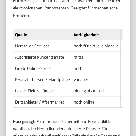
Nachteile: Qualität und Passform schwanken. Nicht ideal bei
elektroniknahen Komponenten. Geeignet für mechanische
Kleinteile.
Quelle
Verfügbarkeit
Preisn
Hersteller-Services
hoch für aktuelle Modelle
hoch
Autorisierte Kundendienste
mittel
mittel 
Große Online-Shops
hoch
niedrig 
Ersatzteilbörsen / Marktplätze
variabel
meist n
Lokale Elektrohändler
niedrig bis mittel
mittel
Drittanbieter / Aftermarket
hoch online
niedrig
Kurz gesagt:
Für maximale Sicherheit und Kompatibilität
wählt du den Hersteller oder autorisierte Dienste. Für
günstige oder schnell verfügbare Teile sind große Shops und