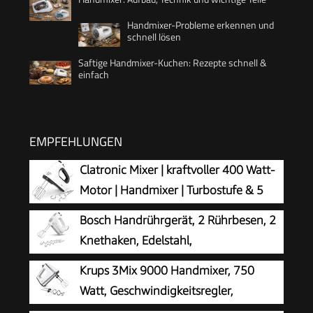
Handmixer-Probleme erkennen und
schnell lösen
Saftige Handmixer-Kuchen: Rezepte schnell &
einfach
EMPFEHLUNGEN
Clatronic Mixer | kraftvoller 400 Watt-
Motor | Handmixer | Turbostufe & 5
Geschwindigkeitsstufen |
Bosch Handrührgerät, 2 Rührbesen, 2
Handrührgerät | spülmaschinengeeignete
Knethaken, Edelstahl,
Edelstahlquirle und -knethaken | HM 3775
spülmaschinenfest, 4 Stufen,
Krups 3Mix 9000 Handmixer, 750
Turbostufe, leicht, leise, 400 W, weiß, CleverMixx
Watt, Geschwindigkeitsregler,
MFQ24200
Turbomodus