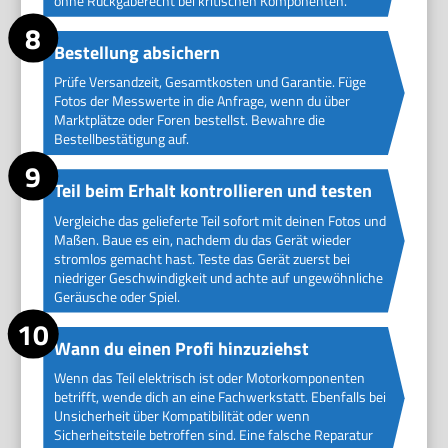
ohne Rückgaberecht bei kritischen Komponenten.
Bestellung absichern
Prüfe Versandzeit, Gesamtkosten und Garantie. Füge
Fotos der Messwerte in die Anfrage, wenn du über
Marktplätze oder Foren bestellst. Bewahre die
Bestellbestätigung auf.
Teil beim Erhalt kontrollieren und testen
Vergleiche das gelieferte Teil sofort mit deinen Fotos und
Maßen. Baue es ein, nachdem du das Gerät wieder
stromlos gemacht hast. Teste das Gerät zuerst bei
niedriger Geschwindigkeit und achte auf ungewöhnliche
Geräusche oder Spiel.
Wann du einen Profi hinzuziehst
Wenn das Teil elektrisch ist oder Motorkomponenten
betrifft, wende dich an eine Fachwerkstatt. Ebenfalls bei
Unsicherheit über Kompatibilität oder wenn
Sicherheitsteile betroffen sind. Eine falsche Reparatur