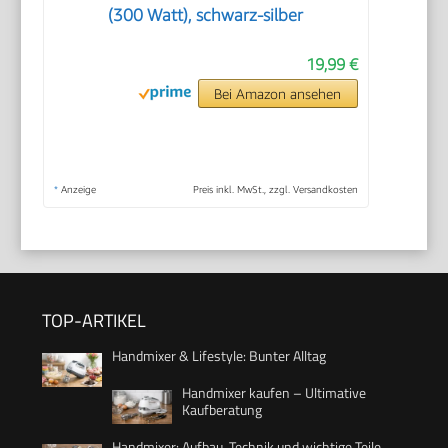
(300 Watt), schwarz-silber
19,99 €
Bei Amazon ansehen
*
Anzeige
Preis inkl. MwSt., zzgl. Versandkosten
TOP-ARTIKEL
Handmixer & Lifestyle: Bunter Alltag
Handmixer kaufen – Ultimative
Kaufberatung
Handmixer: Aufbau, Technik und wichtige Teile