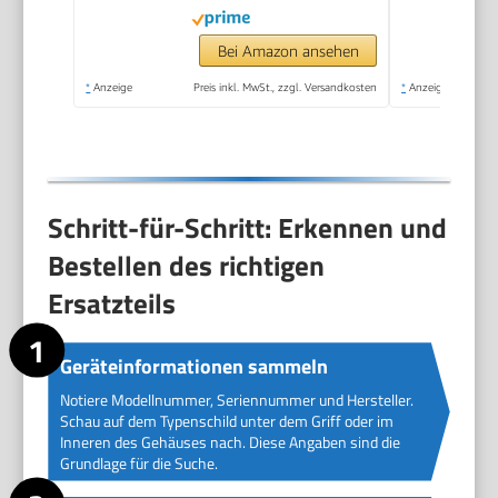
Edelstahlquirle und -
knethaken | HM 3775
Bei Amazon ansehen
*
Anzeige
Preis inkl. MwSt., zzgl. Versandkosten
*
Anzeige
Schritt-für-Schritt: Erkennen und
Bestellen des richtigen
Ersatzteils
Geräteinformationen sammeln
Notiere Modellnummer, Seriennummer und Hersteller.
Schau auf dem Typenschild unter dem Griff oder im
Inneren des Gehäuses nach. Diese Angaben sind die
Grundlage für die Suche.