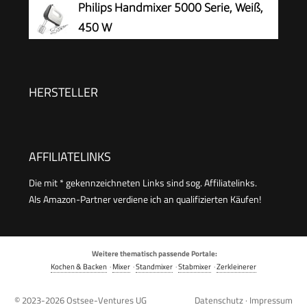
Philips Handmixer 5000 Serie, Weiß,
450 W
HERSTELLER
AFFILIATELINKS
Die mit * gekennzeichneten Links sind sog. Affiliatelinks.
Als Amazon-Partner verdiene ich an qualifizierten Käufen!
Weitere thematisch passende Portale:
Kochen & Backen
·
Mixer
·
Standmixer
·
Stabmixer
·
Zerkleinerer
© 2023-2026
Ostsee-Ventures UG
Datenschutz
·
Impressum