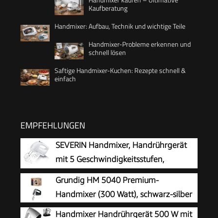
Kaufberatung
Handmixer: Aufbau, Technik und wichtige Teile
Handmixer-Probleme erkennen und
schnell lösen
Saftige Handmixer-Kuchen: Rezepte schnell &
einfach
EMPFEHLUNGEN
SEVERIN Handmixer, Handrührgerät
mit 5 Geschwindigkeitsstufen,
praktischer Handrührer mit 2
Grundig HM 5040 Premium-
Edelstahl-Rührbesen und -Knethaken, weiß, HM
Handmixer (300 Watt), schwarz-silber
3820
Handmixer Handrührgerät 500 W mit