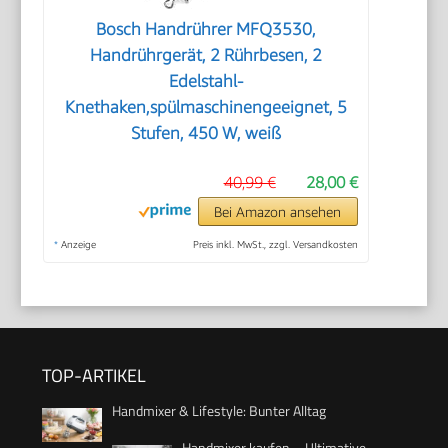
Bosch Handrührer MFQ3530,
Handrührgerät, 2 Rührbesen, 2
Edelstahl-
Knethaken,spülmaschinengeeignet, 5
Stufen, 450 W, weiß
40,99 €
28,00 €
Bei Amazon ansehen
*
Anzeige
Preis inkl. MwSt., zzgl. Versandkosten
TOP-ARTIKEL
Handmixer & Lifestyle: Bunter Alltag
Handmixer kaufen – Ultimative