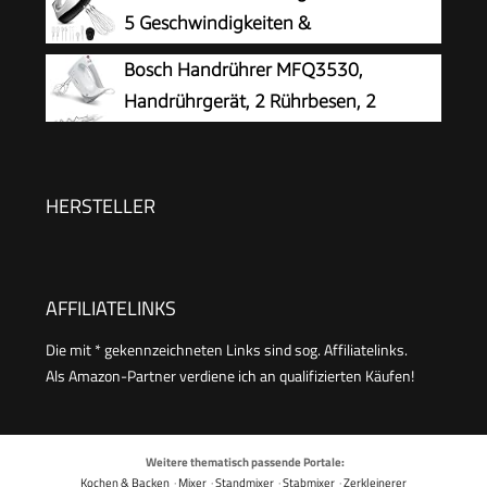
5 Geschwindigkeiten &
Turbinenfunktion
Bosch Handrührer MFQ3530,
Handrührgerät, 2 Rührbesen, 2
Edelstahl-
Knethaken,spülmaschinengeeignet, 5 Stufen,
450 W, weiß
HERSTELLER
AFFILIATELINKS
Die mit * gekennzeichneten Links sind sog. Affiliatelinks.
Als Amazon-Partner verdiene ich an qualifizierten Käufen!
Weitere thematisch passende Portale:
Kochen & Backen
·
Mixer
·
Standmixer
·
Stabmixer
·
Zerkleinerer