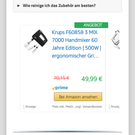
Wie reinige ich das Zubehör am besten?
ANGEBOT
Krups F60858 3 MIX
7000 Handmixer 60
Jahre Edition | 500W |
ergonomischer Griff |
1,65m-langes Kabel |
Geschwindigkeitsregler,
70,15 €
49,99 €
Schneebesen &
Knethacken | bis zu
1kg Brotteig |
Bei Amazon ansehen
Schwarz/Kupfer
*
Anzeige
Preis inkl. MwSt., zzgl. Versandkosten
*
Anzeige