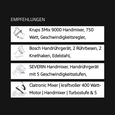
EMPFEHLUNGEN
Krups 3Mix 9000 Handmixer, 750
Watt, Geschwindigkeitsregler,
Turbomodus
Bosch Handrührgerät, 2 Rührbesen, 2
Knethaken, Edelstahl,
spülmaschinenfest, 4 Stufen,
SEVERIN Handmixer, Handrührgerät
Turbostufe, leicht, leise, 400 W, weiß, CleverMixx
mit 5 Geschwindigkeitsstufen,
MFQ24200
praktischer Handrührer mit 2
Clatronic Mixer | kraftvoller 400 Watt-
Edelstahl-Rührbesen und -Knethaken, weiß, HM
Motor | Handmixer | Turbostufe & 5
3820
Geschwindigkeitsstufen |
Handrührgerät | spülmaschinengeeignete
Edelstahlquirle und -knethaken | HM 3775