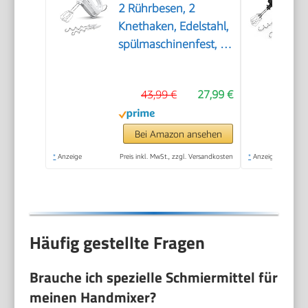
2 Rührbesen, 2
Knethaken, Edelstahl,
spülmaschinenfest, 4
Stufen, Turbostufe,
leicht, leise, 400 W,
43,99 €
27,99 €
weiß, CleverMixx
MFQ24200
Bei Amazon ansehen
*
Anzeige
Preis inkl. MwSt., zzgl. Versandkosten
*
Anzeige
Häufig gestellte Fragen
Brauche ich spezielle Schmiermittel für
meinen Handmixer?