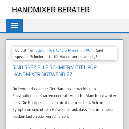
Zum
HANDMIXER BERATER
Inhalt
springen
Du bist hier:
Start
→
Wartung & Pflege
→
FAQ
→ Sind
spezielle Schmiermittel für Handmixer notwendig?
SIND SPEZIELLE SCHMIERMITTEL FÜR
HANDMIXER NOTWENDIG?
Du kennst das sicher. Der Handmixer macht beim
Einschalten ein Knarren oder rattert leicht. Manchmal wird er
heiß. Die Rührbesen sitzen nicht mehr so fest. Solche
Symptome sind oft ein Hinweis darauf, dass Teile im Inneren
trocken laufen oder verschleißen.