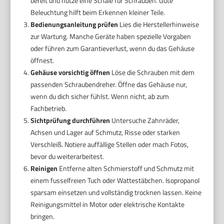
bereit und nutze eine Schale für Schrauben. Gute
Beleuchtung hilft beim Erkennen kleiner Teile.
Bedienungsanleitung prüfen
Lies die Herstellerhinweise
zur Wartung. Manche Geräte haben spezielle Vorgaben
oder führen zum Garantieverlust, wenn du das Gehäuse
öffnest.
Gehäuse vorsichtig öffnen
Löse die Schrauben mit dem
passenden Schraubendreher. Öffne das Gehäuse nur,
wenn du dich sicher fühlst. Wenn nicht, ab zum
Fachbetrieb.
Sichtprüfung durchführen
Untersuche Zahnräder,
Achsen und Lager auf Schmutz, Risse oder starken
Verschleiß. Notiere auffällige Stellen oder mach Fotos,
bevor du weiterarbeitest.
Reinigen
Entferne alten Schmierstoff und Schmutz mit
einem fusselfreien Tuch oder Wattestäbchen. Isopropanol
sparsam einsetzen und vollständig trocknen lassen. Keine
Reinigungsmittel in Motor oder elektrische Kontakte
bringen.