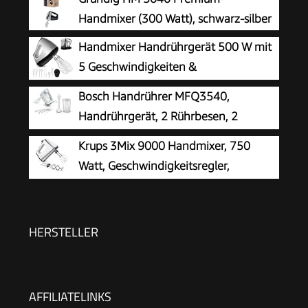
Handmixer (300 Watt), schwarz-silber
Handmixer Handrührgerät 500 W mit
5 Geschwindigkeiten &
Turbinenfunktion
Bosch Handrührer MFQ3540,
Handrührgerät, 2 Rührbesen, 2
Edelstahl-Knethaken, spülmaschinengeeignet, 5
Krups 3Mix 9000 Handmixer, 750
Stufen, Pürierstab, Mixbecher, 450 W, weiß
Watt, Geschwindigkeitsregler,
Turbomodus
HERSTELLER
AFFILIATELINKS