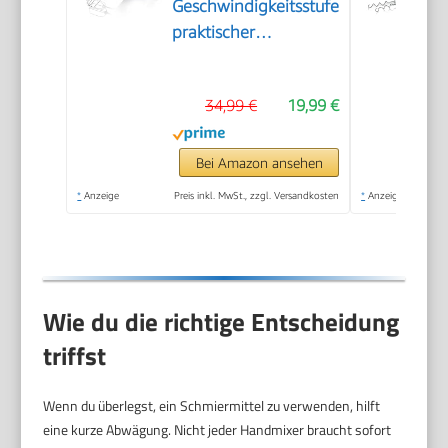
Geschwindigkeitsstufen,
praktischer
Handrührer mit 2
Edelstahl-Rührbesen
34,99 €
19,99 €
und -Knethaken,
weiß, HM 3820
Bei Amazon ansehen
*
Anzeige
Preis inkl. MwSt., zzgl. Versandkosten
*
Anzeige
Wie du die richtige Entscheidung
triffst
Wenn du überlegst, ein Schmiermittel zu verwenden, hilft
eine kurze Abwägung. Nicht jeder Handmixer braucht sofort