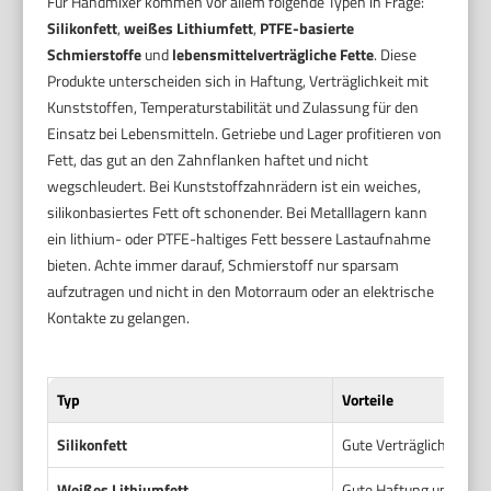
Für Handmixer kommen vor allem folgende Typen in Frage:
Silikonfett
,
weißes Lithiumfett
,
PTFE-basierte
Schmierstoffe
und
lebensmittelverträgliche Fette
. Diese
Produkte unterscheiden sich in Haftung, Verträglichkeit mit
Kunststoffen, Temperaturstabilität und Zulassung für den
Einsatz bei Lebensmitteln. Getriebe und Lager profitieren von
Fett, das gut an den Zahnflanken haftet und nicht
wegschleudert. Bei Kunststoffzahnrädern ist ein weiches,
silikonbasiertes Fett oft schonender. Bei Metalllagern kann
ein lithium- oder PTFE-haltiges Fett bessere Lastaufnahme
bieten. Achte immer darauf, Schmierstoff nur sparsam
aufzutragen und nicht in den Motorraum oder an elektrische
Kontakte zu gelangen.
Typ
Vorteile
Silikonfett
Gute Verträglichkeit m
Weißes Lithiumfett
Gute Haftung und Korro