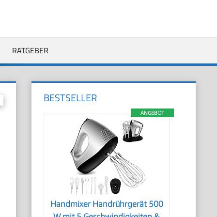
RATGEBER
BESTSELLER
ANGEBOT
.
Handmixer Handrührgerät 500
W mit 5 Geschwindigkeiten &