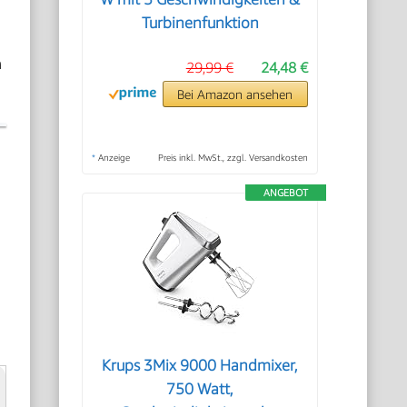
Turbinenfunktion
n
29,99 €
24,48 €
Bei Amazon ansehen
*
Anzeige
Preis inkl. MwSt., zzgl. Versandkosten
ANGEBOT
Krups 3Mix 9000 Handmixer,
750 Watt,