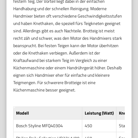
festem Teig. Der Vorteil liegt dabei in der einfachen
Handhabung und der schnellen Reinigung. Moderne
Handmixer bieten oft verschiedene Geschwindigkeitsstufen
und haben Knethaken, die speziell fürs Teigkneten geeignet
sind. Allerdings gibt es auch Nachteile. Brotteig ist meist
recht zäh und schwer, was den Motor des Handmixers stark
beansprucht. Bei festen Teigen kann der Motor überhitzen
oder die Knethaken verbiegen. Außerdem ist der
Kraftaufwand bei starkem Teig im Vergleich zu einer
Küchenmaschine oder einem Handrührgerät höher. Deshalb
eignen sich Handmixer eher für einfache und kleinere
Teigmengen. Für schwerere Brotteige ist eine
Küchenmaschine besser geeignet.
Modell
Leistung (Watt)
Knettechn
Bosch Styline MFQ40304
450
Standard