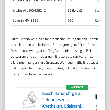
Philips Daily Collection HR3741/00
450
Spezieller
KitchenAid 5KHM9212
85 (leicht)
Standard
Severin HM 3825
500
Robuste 
Fazit:
Handmixer sind eine praktische Lösung für das Kneten
von leichteren und kleineren Brotteigmengen. Für einfache
Rezepte und wenig zähen Teig funktionieren sie gut. Bei
schwerem und sehr klebrigem Brotteig stoßen Handmixer
allerdings häufig an ihre Grenzen. Wer regelmäßig Brot backt
und größere Teigmengen verarbeitet, sollte deshalb über eine
Küchenmaschine nachdenken.
ANGEBOT
Bosch Handrührgerät,
2 Rührbesen, 2
Knethaken, Edelstahl,