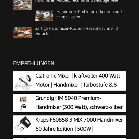
Handmixer-Probleme erkennen und
schnell lösen
Saftige Handmixer-Kuchen: Rezepte schnell &
einfach
EMPFEHLUNGEN
Clatronic Mixer | kraftvoller 400 Watt-
Motor | Handmixer | Turbostufe & 5
Geschwindigkeitsstufen |
Grundig HM 5040 Premium-
Handrührgerät | spülmaschinengeeignete
Handmixer (300 Watt), schwarz-silber
Edelstahlquirle und -knethaken | HM 3775
Krups F60858 3 MIX 7000 Handmixer
60 Jahre Edition | 500W |
ergonomischer Griff | 1,65m-langes