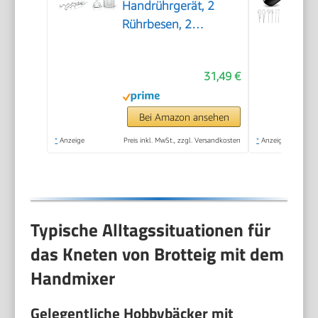
Handrührgerät, 2
Rührbesen, 2
Edelstahl-Knethaken,
spülmaschinengeeignet,
31,49 €
5 Stufen, Pürierstab,
Mixbecher, 450 W,
weiß
Bei Amazon ansehen
*
Anzeige
Preis inkl. MwSt., zzgl. Versandkosten
*
Anzeige
Typische Alltagssituationen für
das Kneten von Brotteig mit dem
Handmixer
Gelegentliche Hobbybäcker mit