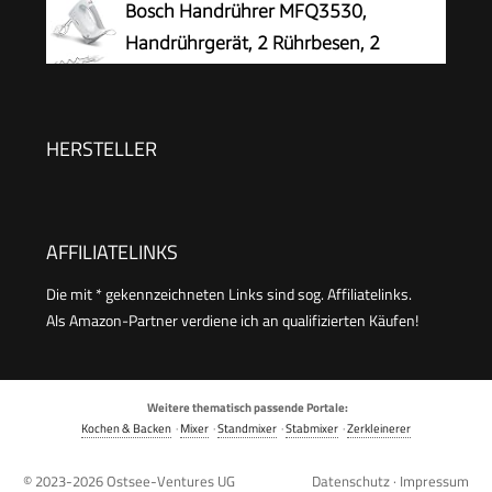
Bosch Handrührer MFQ3530,
Kabel | Geschwindigkeitsregler, Schneebesen &
Handrührgerät, 2 Rührbesen, 2
Knethacken | bis zu 1kg Brotteig |
Edelstahl-
Schwarz/Kupfer
Knethaken,spülmaschinengeeignet, 5 Stufen,
450 W, weiß
HERSTELLER
AFFILIATELINKS
Die mit * gekennzeichneten Links sind sog. Affiliatelinks.
Als Amazon-Partner verdiene ich an qualifizierten Käufen!
Weitere thematisch passende Portale:
Kochen & Backen
·
Mixer
·
Standmixer
·
Stabmixer
·
Zerkleinerer
© 2023-2026
Ostsee-Ventures UG
Datenschutz
·
Impressum