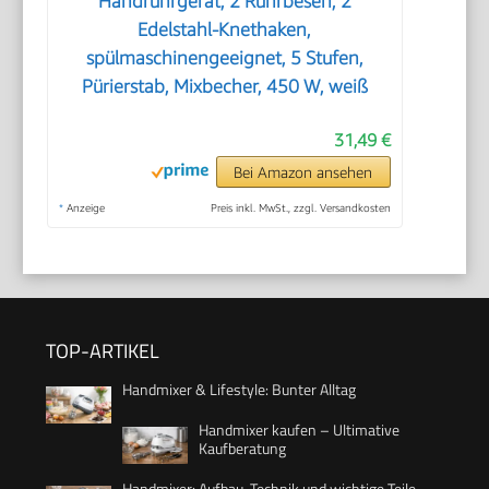
Handrührgerät, 2 Rührbesen, 2
Edelstahl-Knethaken,
spülmaschinengeeignet, 5 Stufen,
Pürierstab, Mixbecher, 450 W, weiß
31,49 €
Bei Amazon ansehen
*
Anzeige
Preis inkl. MwSt., zzgl. Versandkosten
TOP-ARTIKEL
Handmixer & Lifestyle: Bunter Alltag
Handmixer kaufen – Ultimative
Kaufberatung
Handmixer: Aufbau, Technik und wichtige Teile