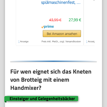
spülmaschinenfest, 4
Stufen, Turbostufe,
leicht, leise, 400 W,
43,99 €
27,99 €
weiß, CleverMixx
MFQ24200
Bei Amazon ansehen
*
Anzeige
Preis inkl. MwSt., zzgl. Versandkosten
*
Anzeige
Für wen eignet sich das Kneten
von Brotteig mit einem
Handmixer?
Einsteiger und Gelegenheitsbäcker