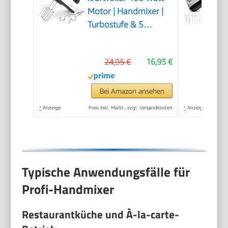
Motor | Handmixer |
Turbostufe & 5
Geschwindigkeitsstufen
| Handrührgerät |
24,95 €
16,93 €
spülmaschinengeeignete
Edelstahlquirle und -
knethaken | HM 3775
Bei Amazon ansehen
*
Anzeige
Preis inkl. MwSt., zzgl. Versandkosten
*
Anzeige
Typische Anwendungsfälle für
Profi-Handmixer
Restaurantküche und À-la-carte-