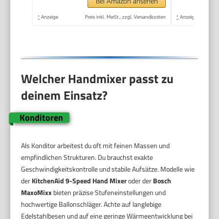
Pürierstab-Aufsatz,
Bei Amazon ansehen
Messbecher,
*
Anzeige
Preis inkl. MwSt., zzgl. Versandkosten
*
Anzeige
weiß/silber, GN9121
Welcher Handmixer passt zu
deinem Einsatz?
Konditoren
Als Konditor arbeitest du oft mit feinen Massen und
empfindlichen Strukturen. Du brauchst exakte
Geschwindigkeitskontrolle und stabile Aufsätze. Modelle wie
der
KitchenAid 9-Speed Hand Mixer
oder der
Bosch
MaxoMixx
bieten präzise Stufeneinstellungen und
hochwertige Ballonschläger. Achte auf langlebige
Edelstahlbesen und auf eine geringe Wärmeentwicklung bei