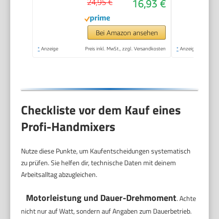
24,95 €
16,93 €
spülmaschinengeeignete
Edelstahlquirle und -
knethaken | HM 3775
Bei Amazon ansehen
*
Anzeige
Preis inkl. MwSt., zzgl. Versandkosten
*
Anzeige
Checkliste vor dem Kauf eines
Profi-Handmixers
Nutze diese Punkte, um Kaufentscheidungen systematisch
zu prüfen. Sie helfen dir, technische Daten mit deinem
Arbeitsalltag abzugleichen.
Motorleistung und Dauer-Drehmoment
. Achte
nicht nur auf Watt, sondern auf Angaben zum Dauerbetrieb.