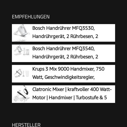
EMPFEHLUNGEN
Bosch Handrührer MFQ3530,
Handrührgerät, 2 Rührbesen, 2
Edelstahl-
Bosch Handrührer MFQ3540,
Knethaken,spülmaschinengeeignet, 5 Stufen,
Handrührgerät, 2 Rührbesen, 2
450 W, weiß
Edelstahl-Knethaken, spülmaschinengeeignet, 5
Krups 3 Mix 9000 Handmixer, 750
Stufen, Pürierstab, Mixbecher, 450 W, weiß
Watt, Geschwindigkeitsregler,
Turbomodus, ergonomischer Griff,
Clatronic Mixer | kraftvoller 400 Watt-
Handrührgerät inkl. Schneebesen, Knethaken,
Motor | Handmixer | Turbostufe & 5
Pürierstab-Aufsatz, Messbecher, weiß/silber,
Geschwindigkeitsstufen |
GN9121
Handrührgerät | spülmaschinengeeignete
Edelstahlquirle und -knethaken | HM 3775
HERSTELLER